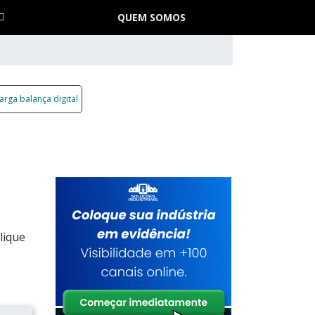
QUEM SOMOS
arga balança digital
lique