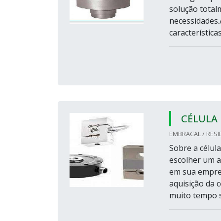
solução totalm
necessidades.
característica
CÉLULA
EMBRACAL / RESI
Sobre a célul
escolher um ap
em sua empres
aquisição da c
muito tempo se