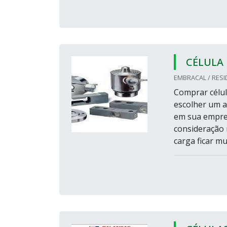
CÉLULA
EMBRACAL / RESI
Comprar célul
escolher um ap
em sua empres
consideração 
carga ficar mu