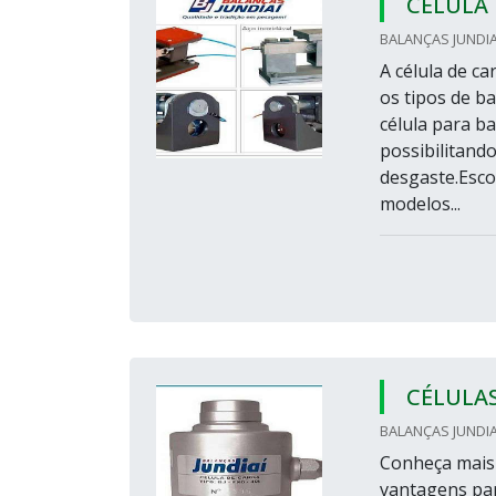
CÉLULA
BALANÇAS JUNDIAÍ
A célula de c
os tipos de b
célula para b
possibilitand
desgaste.Esco
modelos...
CÉLULA
BALANÇAS JUNDIAÍ
Conheça mais 
vantagens par