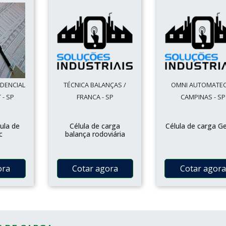
IDENCIAL
TÉCNICA BALANÇAS /
OMNI AUTOMATEC
- SP
FRANCA - SP
CAMPINAS - SP
lula de
Célula de carga
Célula de carga G
c
balança rodoviária
ora
Cotar agora
Cotar agora