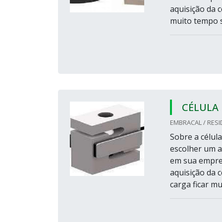
aquisição da c
muito tempo se
CÉLULA 
EMBRACAL / RESI
Sobre a célul
escolher um ap
em sua empres
aquisição da 
carga ficar mu