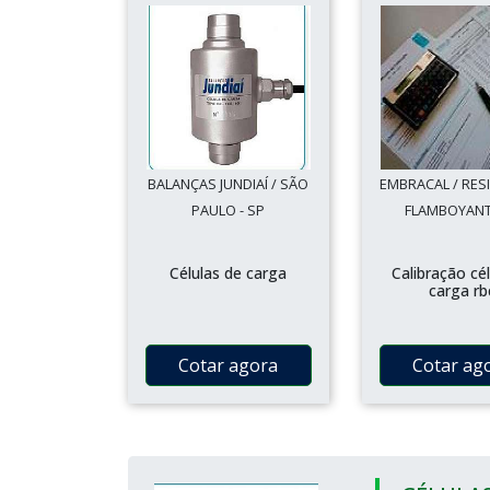
BALANÇAS JUNDIAÍ / SÃO
EMBRACAL / RES
PAULO - SP
FLAMBOYANT 
Células de carga
Calibração cé
carga rb
Cotar agora
Cotar ag