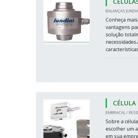
CÉLULA
BALANÇAS JUNDIAÍ
Conheça mais 
vantagens par
solução totalm
necessidades.
característica
CÉLULA
EMBRACAL / RESI
Sobre a célul
escolher um ap
em sua empres