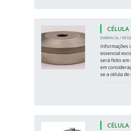
CÉLULA 
EMBRACAL / RESI
Informações i
essencial esco
será feito em
em consideraç
se a célula de
CÉLULA