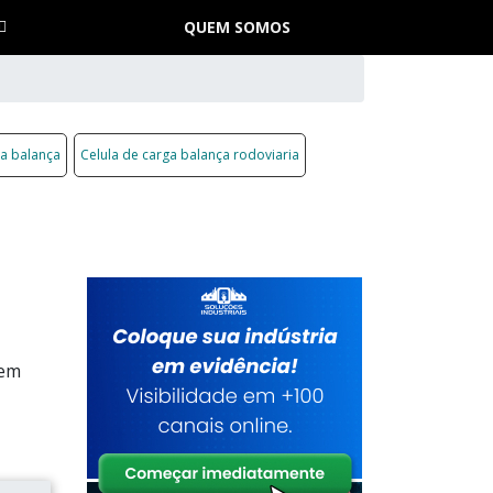
QUEM SOMOS
ra balança
Celula de carga balança rodoviaria
 em